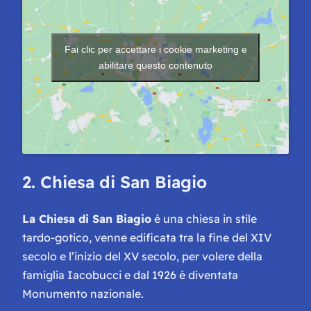
Fai clic per accettare i cookie marketing e
abilitare questo contenuto
2. Chiesa di San Biagio
La Chiesa di San Biagio
è una chiesa in stile
tardo-gotico, venne edificata tra la fine del XIV
secolo e l’inizio del XV secolo, per volere della
famiglia Iacobucci e dal 1926 è diventata
Monumento nazionale.