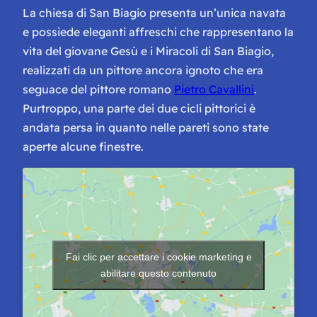
La chiesa di San Biagio presenta un’unica navata
e possiede eleganti affreschi che rappresentano la
vita del giovane Gesù e i Miracoli di San Biagio,
realizzati da un pittore ancora ignoto che era
seguace del pittore romano
Pietro Cavallini
.
Purtroppo, una parte dei due cicli pittorici è
andata persa in quanto nelle pareti sono state
aperte alcune finestre.
Fai clic per accettare i cookie marketing e
abilitare questo contenuto