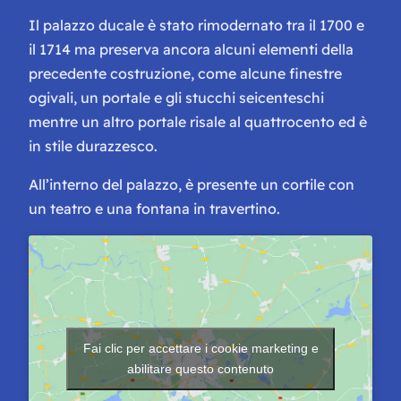
Il palazzo ducale è stato rimodernato tra il 1700 e
il 1714 ma preserva ancora alcuni elementi della
precedente costruzione, come alcune finestre
ogivali, un portale e gli stucchi seicenteschi
mentre un altro portale risale al quattrocento ed è
in stile durazzesco.
All’interno del palazzo, è presente un cortile con
un teatro e una fontana in travertino.
Fai clic per accettare i cookie marketing e
abilitare questo contenuto