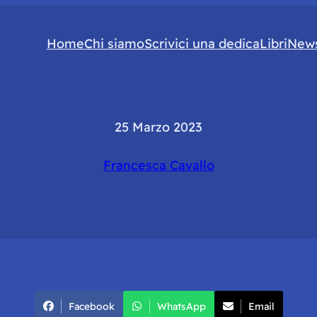
Home
Chi siamo
Scrivici una dedica
Libri
News
25 Marzo 2023
Francesca Cavallo
Facebook
WhatsApp
Email