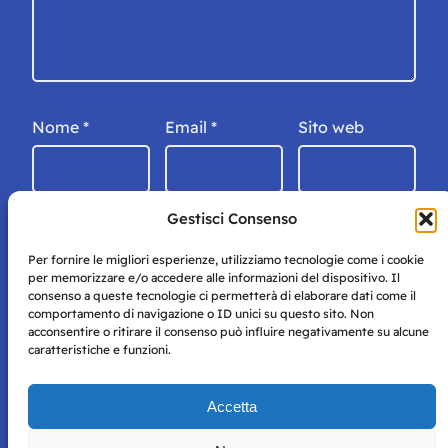
Nome
*
Email
*
Sito web
Gestisci Consenso
Per fornire le migliori esperienze, utilizziamo tecnologie come i cookie
per memorizzare e/o accedere alle informazioni del dispositivo. Il
consenso a queste tecnologie ci permetterà di elaborare dati come il
comportamento di navigazione o ID unici su questo sito. Non
acconsentire o ritirare il consenso può influire negativamente su alcune
caratteristiche e funzioni.
Storie di Napoli è una testata registrata presso il tribunale di
Accetta
Napoli con autorizzazione numero 38 del 25/9/2019.
Tutte le immagini e i contenuti su questo sito sono forniti