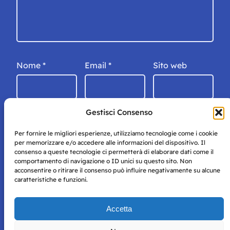
Nome
*
Email
*
Sito web
Gestisci Consenso
Per fornire le migliori esperienze, utilizziamo tecnologie come i cookie
per memorizzare e/o accedere alle informazioni del dispositivo. Il
consenso a queste tecnologie ci permetterà di elaborare dati come il
comportamento di navigazione o ID unici su questo sito. Non
acconsentire o ritirare il consenso può influire negativamente su alcune
caratteristiche e funzioni.
Storie di Napoli è una testata registrata presso il tribunale di
Accetta
Napoli con autorizzazione numero 38 del 25/9/2019.
Tutte le immagini e i contenuti su questo sito sono forniti