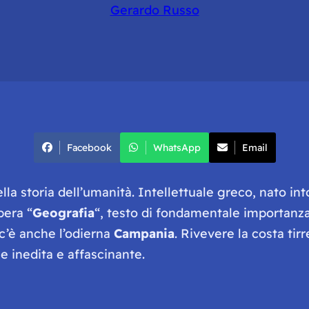
Gerardo Russo
Facebook
WhatsApp
Email
ella storia dell’umanità. Intellettuale greco, nato i
pera “
Geografia
“, testo di fondamentale importanza
 c’è anche l’odierna
Campania
. Rivevere la costa tir
e inedita e affascinante.