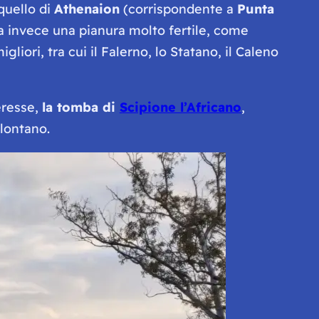
quello di
Athenaion
(corrispondente a
Punta
ova invece una pianura molto fertile, come
iori, tra cui il Falerno, lo Statano, il Caleno
eresse,
la tomba di
Scipione l’Africano
,
lontano.