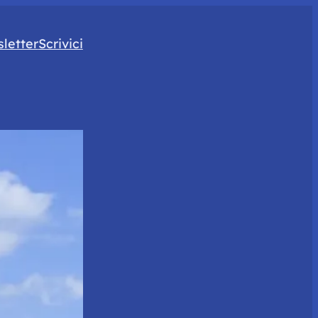
letter
Scrivici