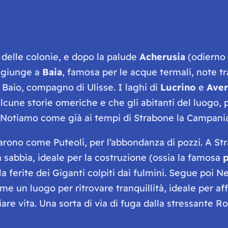
 delle colonie, e dopo la palude
Acherusia
(odierno
i giunge a
Baia
, famosa per le acque termali, note t
 Baio, compagno di Ulisse. I laghi di
Lucrino
e
Ave
lcune storie omeriche e che gli abitanti del luogo, pr
 Notiamo come già ai tempi di Strabone la Campania 
arono come Puteoli, per l’abbondanza di pozzi. A Str
lla sabbia, ideale per la costruzione (ossia la famosa
la ferite dei Giganti colpiti dai fulmini. Segue poi Ne
come un luogo per ritrovare tranquillità, ideale per af
e vita. Una sorta di via di fuga dalla stressante R