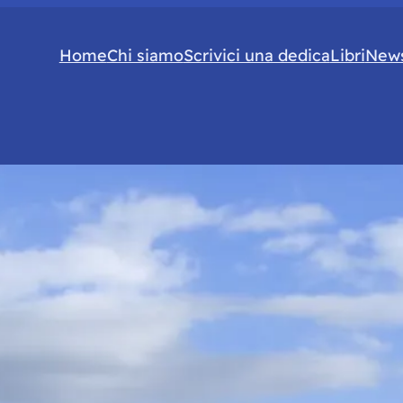
Home
Chi siamo
Scrivici una dedica
Libri
News