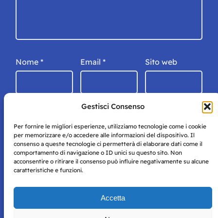
Nome
*
Email
*
Sito web
Gestisci Consenso
Per fornire le migliori esperienze, utilizziamo tecnologie come i cookie
per memorizzare e/o accedere alle informazioni del dispositivo. Il
consenso a queste tecnologie ci permetterà di elaborare dati come il
comportamento di navigazione o ID unici su questo sito. Non
acconsentire o ritirare il consenso può influire negativamente su alcune
caratteristiche e funzioni.
Storie di Napoli è una testata registrata presso il tribunale di
Accetta
Napoli con autorizzazione numero 38 del 25/9/2019.
Tutte le immagini e i contenuti su questo sito sono forniti