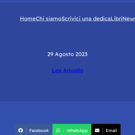
Home
Chi siamo
Scrivici una dedica
Libri
News
29 Agosto 2023
Lea Amodio
Facebook
WhatsApp
Email