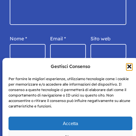
Nome
*
Email
*
Sito web
Gestisci Consenso
Per fornire le migliori esperienze, utilizziamo tecnologie come i cookie
per memorizzare e/o accedere alle informazioni del dispositivo. Il
consenso a queste tecnologie ci permetterà di elaborare dati come il
comportamento di navigazione o ID unici su questo sito. Non
acconsentire o ritirare il consenso può influire negativamente su alcune
caratteristiche e funzioni.
Storie di Napoli è una testata registrata presso il tribunale di
Accetta
Napoli con autorizzazione numero 38 del 25/9/2019.
Tutte le immagini e i contenuti su questo sito sono forniti