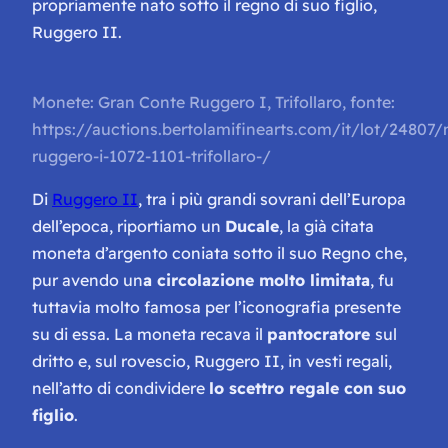
propriamente nato sotto il regno di suo figlio,
Ruggero II.
Monete: Gran Conte Ruggero I, Trifollaro, fonte:
https://auctions.bertolamifinearts.com/it/lot/24807/
ruggero-i-1072-1101-trifollaro-/
Di
Ruggero II
, tra i più grandi sovrani dell’Europa
dell’epoca, riportiamo un
Ducale
, la già citata
moneta d’argento coniata sotto il suo Regno che,
pur avendo un
a circolazione molto limitata
, fu
tuttavia molto famosa per l’iconografia presente
su di essa. La moneta recava il
pantocratore
sul
dritto e, sul rovescio, Ruggero II, in vesti regali,
nell’atto di condividere
lo scettro regale con suo
figlio
.