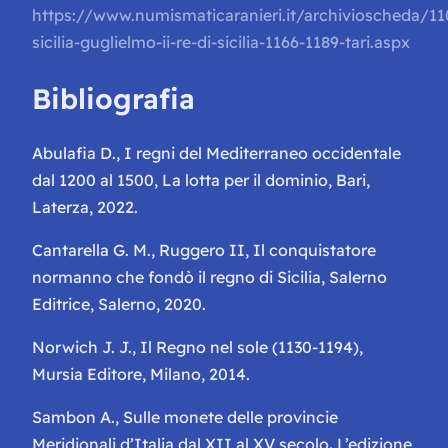
https://www.numismaticaranieri.it/archivioscheda/11
sicilia-guglielmo-ii-re-di-sicilia-1166-1189-tari.aspx
Bibliografia
Abulafia D.,
I regni del Mediterraneo occidentale
dal 1200 al 1500, La lotta per il dominio
, Bari,
Laterza, 2022.
Cantarella G. M.,
Ruggero II, Il conquistatore
normanno che fondò il regno di Sicilia
, Salerno
Editrice, Salerno, 2020.
Norwich J. J.,
Il Regno nel sole (1130-1194)
,
Mursia Editore, Milano, 2014.
Sambon A.,
Sulle monete delle provincie
Meridionali d’Italia dal XII al XV secolo
.
L’edizione