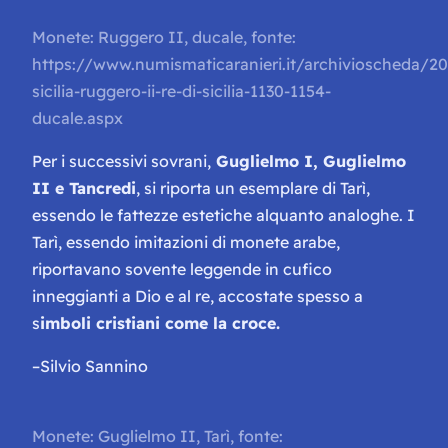
Monete: Ruggero II, ducale, fonte:
https://www.numismaticaranieri.it/archivioscheda/2
sicilia-ruggero-ii-re-di-sicilia-1130-1154-
ducale.aspx
Per i successivi sovrani,
Guglielmo I, Guglielmo
II e Tancredi
, si riporta un esemplare di Tarì,
essendo le fattezze estetiche alquanto analoghe. I
Tarì, essendo imitazioni di monete arabe,
riportavano sovente leggende in cufico
inneggianti a Dio e al re, accostate spesso a
s
imboli cristiani come la croce.
–
Silvio Sannino
Monete: Guglielmo II, Tarì, fonte: