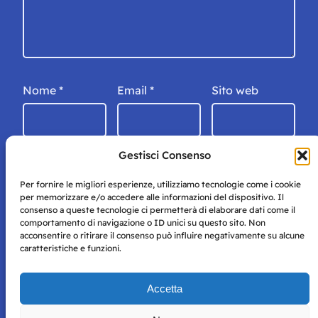
Nome
*
Email
*
Sito web
Gestisci Consenso
Per fornire le migliori esperienze, utilizziamo tecnologie come i cookie
per memorizzare e/o accedere alle informazioni del dispositivo. Il
consenso a queste tecnologie ci permetterà di elaborare dati come il
comportamento di navigazione o ID unici su questo sito. Non
acconsentire o ritirare il consenso può influire negativamente su alcune
caratteristiche e funzioni.
Storie di Napoli è una testata registrata presso il tribunale di
Accetta
Napoli con autorizzazione numero 38 del 25/9/2019.
Tutte le immagini e i contenuti su questo sito sono forniti