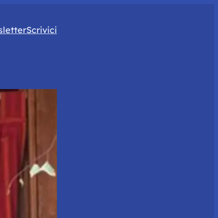
letter
Scrivici