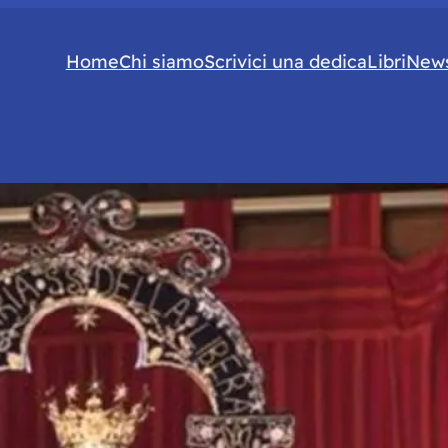
Home
Chi siamo
Scrivici una dedica
Libri
News