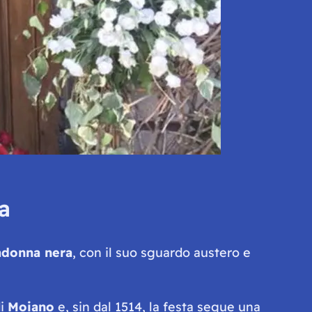
a
Madonna nera
, con il suo sguardo austero e
di
Moiano
e, sin dal 1514, la festa segue una