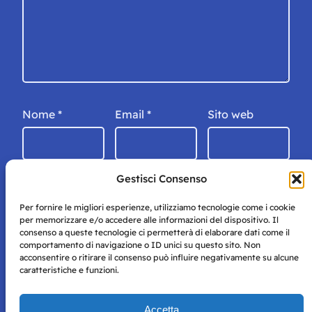
Nome
*
Email
*
Sito web
Gestisci Consenso
Per fornire le migliori esperienze, utilizziamo tecnologie come i cookie
per memorizzare e/o accedere alle informazioni del dispositivo. Il
consenso a queste tecnologie ci permetterà di elaborare dati come il
comportamento di navigazione o ID unici su questo sito. Non
acconsentire o ritirare il consenso può influire negativamente su alcune
caratteristiche e funzioni.
Storie di Napoli è una testata registrata presso il tribunale di
Accetta