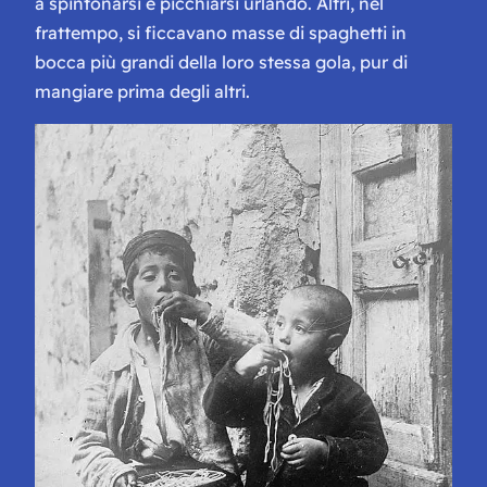
a spintonarsi e picchiarsi urlando. Altri, nel
frattempo, si ficcavano masse di spaghetti in
bocca più grandi della loro stessa gola, pur di
mangiare prima degli altri.