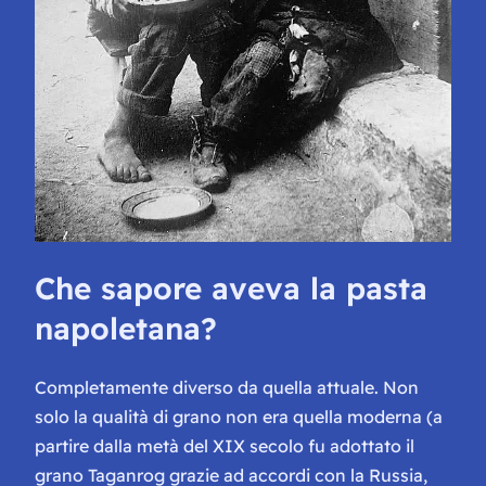
Che sapore aveva la pasta
napoletana?
Completamente diverso da quella attuale. Non
solo la qualità di grano non era quella moderna (a
partire dalla metà del XIX secolo fu adottato il
grano Taganrog grazie ad accordi con la Russia,