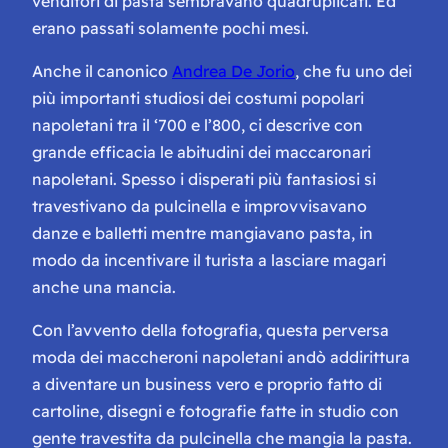
venditori di pasta sembravano quadruplicati. Ed
erano passati solamente pochi mesi.
Anche il canonico
Andrea De Jorio
, che fu uno dei
più importanti studiosi dei costumi popolari
napoletani tra il ‘700 e l’800, ci descrive con
grande efficacia le abitudini dei maccaronari
napoletani. Spesso i disperati più fantasiosi si
travestivano da pulcinella e improvvisavano
danze e balletti mentre mangiavano pasta, in
modo da incentivare il turista a lasciare magari
anche una mancia.
Con l’avvento della fotografia, questa perversa
moda dei maccheroni napoletani andò addirittura
a diventare un business vero e proprio fatto di
cartoline, disegni e fotografie fatte in studio con
gente travestita da pulcinella che mangia la pasta.