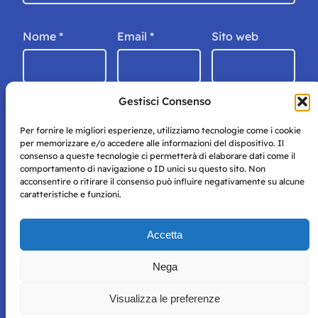
Nome
*
Email
*
Sito web
Gestisci Consenso
Per fornire le migliori esperienze, utilizziamo tecnologie come i cookie
per memorizzare e/o accedere alle informazioni del dispositivo. Il
consenso a queste tecnologie ci permetterà di elaborare dati come il
comportamento di navigazione o ID unici su questo sito. Non
acconsentire o ritirare il consenso può influire negativamente su alcune
caratteristiche e funzioni.
Storie di Napoli è una testata registrata presso il tribunale di
Accetta
Napoli con autorizzazione numero 38 del 25/9/2019.
Tutte le immagini e i contenuti su questo sito sono forniti
Nega
per mero scopo didattico e informativo.
Privacy
Tutti i diritti riservati, ogni tentativo di copia sarà
Policy
Visualizza le preferenze
perseguito secondo i termini di legge. Si nega l’utilizzo delle
informazioni in questo sito web per addestramento AI e