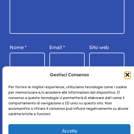
Nome
*
Email
*
Sito web
Gestisci Consenso
Per fornire le migliori esperienze, utilizziamo tecnologie come i cookie
per memorizzare e/o accedere alle informazioni del dispositivo. Il
consenso a queste tecnologie ci permetterà di elaborare dati come il
comportamento di navigazione o ID unici su questo sito. Non
acconsentire o ritirare il consenso può influire negativamente su alcune
caratteristiche e funzioni.
Storie di Napoli è una testata registrata presso il tribunale di
Accetta