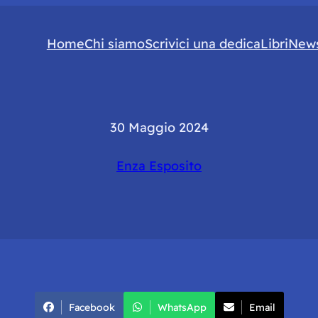
Home
Chi siamo
Scrivici una dedica
Libri
News
30 Maggio 2024
Enza Esposito
Facebook
WhatsApp
Email