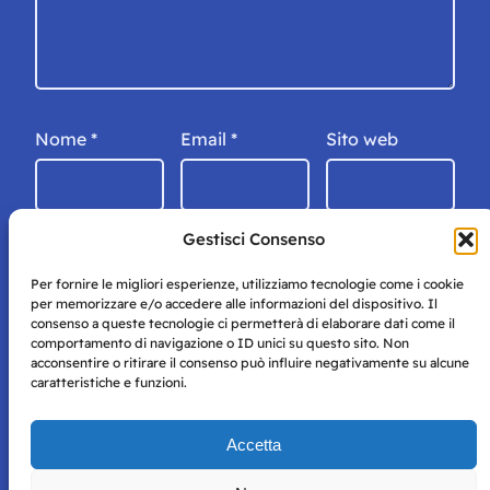
Nome
*
Email
*
Sito web
Gestisci Consenso
Per fornire le migliori esperienze, utilizziamo tecnologie come i cookie
per memorizzare e/o accedere alle informazioni del dispositivo. Il
consenso a queste tecnologie ci permetterà di elaborare dati come il
comportamento di navigazione o ID unici su questo sito. Non
acconsentire o ritirare il consenso può influire negativamente su alcune
caratteristiche e funzioni.
Storie di Napoli è una testata registrata presso il tribunale di
Accetta
Napoli con autorizzazione numero 38 del 25/9/2019.
Tutte le immagini e i contenuti su questo sito sono forniti