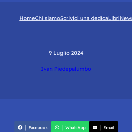
Home
Chi siamo
Scrivici una dedica
Libri
News
9 Luglio 2024
Ivan Piedepalumbo
Facebook
WhatsApp
Email