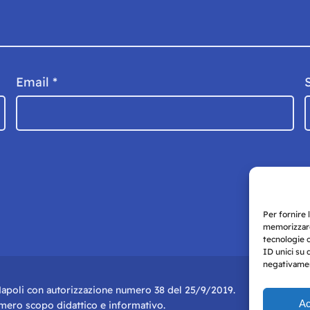
Email
*
Per fornire 
memorizzare
tecnologie 
ID unici su 
negativament
i Napoli con autorizzazione numero 38 del 25/9/2019.
Ac
r mero scopo didattico e informativo.