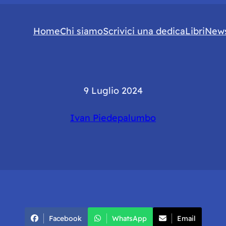
Home
Chi siamo
Scrivici una dedica
Libri
News
9 Luglio 2024
Ivan Piedepalumbo
Facebook
WhatsApp
Email