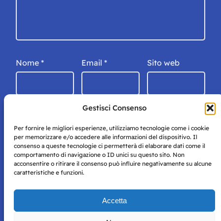
Nome
*
Email
*
Sito web
Gestisci Consenso
Per fornire le migliori esperienze, utilizziamo tecnologie come i cookie
per memorizzare e/o accedere alle informazioni del dispositivo. Il
consenso a queste tecnologie ci permetterà di elaborare dati come il
comportamento di navigazione o ID unici su questo sito. Non
acconsentire o ritirare il consenso può influire negativamente su alcune
caratteristiche e funzioni.
Storie di Napoli è una testata registrata presso il tribunale di
Accetta
Napoli con autorizzazione numero 38 del 25/9/2019.
Tutte le immagini e i contenuti su questo sito sono forniti