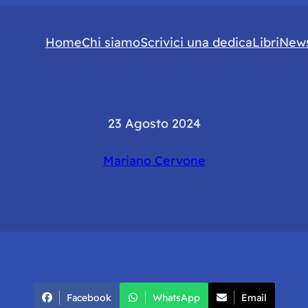
Home
Chi siamo
Scrivici una dedica
Libri
News
23 Agosto 2024
Mariano Cervone
Facebook
WhatsApp
Email