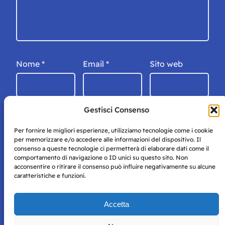
Nome
*
Email
*
Sito web
Gestisci Consenso
Per fornire le migliori esperienze, utilizziamo tecnologie come i cookie
per memorizzare e/o accedere alle informazioni del dispositivo. Il
consenso a queste tecnologie ci permetterà di elaborare dati come il
comportamento di navigazione o ID unici su questo sito. Non
acconsentire o ritirare il consenso può influire negativamente su alcune
caratteristiche e funzioni.
Storie di Napoli è una testata registrata presso il tribunale di
Accetta
Napoli con autorizzazione numero 38 del 25/9/2019.
Tutte le immagini e i contenuti su questo sito sono forniti