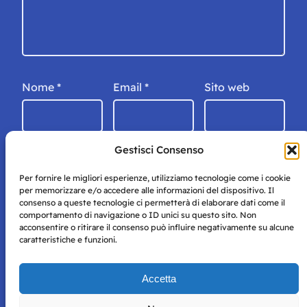
Nome
*
Email
*
Sito web
Gestisci Consenso
Per fornire le migliori esperienze, utilizziamo tecnologie come i cookie
per memorizzare e/o accedere alle informazioni del dispositivo. Il
consenso a queste tecnologie ci permetterà di elaborare dati come il
comportamento di navigazione o ID unici su questo sito. Non
acconsentire o ritirare il consenso può influire negativamente su alcune
caratteristiche e funzioni.
Storie di Napoli è una testata registrata presso il tribunale di
Accetta
Napoli con autorizzazione numero 38 del 25/9/2019.
Tutte le immagini e i contenuti su questo sito sono forniti