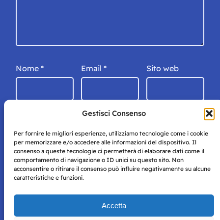
Nome
*
Email
*
Sito web
Gestisci Consenso
Per fornire le migliori esperienze, utilizziamo tecnologie come i cookie
per memorizzare e/o accedere alle informazioni del dispositivo. Il
consenso a queste tecnologie ci permetterà di elaborare dati come il
comportamento di navigazione o ID unici su questo sito. Non
acconsentire o ritirare il consenso può influire negativamente su alcune
caratteristiche e funzioni.
Storie di Napoli è una testata registrata presso il tribunale di
Accetta
Napoli con autorizzazione numero 38 del 25/9/2019.