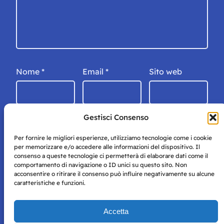
Nome
*
Email
*
Sito web
Gestisci Consenso
Per fornire le migliori esperienze, utilizziamo tecnologie come i cookie
per memorizzare e/o accedere alle informazioni del dispositivo. Il
consenso a queste tecnologie ci permetterà di elaborare dati come il
comportamento di navigazione o ID unici su questo sito. Non
acconsentire o ritirare il consenso può influire negativamente su alcune
caratteristiche e funzioni.
Storie di Napoli è una testata registrata presso il tribunale di
Accetta
Napoli con autorizzazione numero 38 del 25/9/2019.