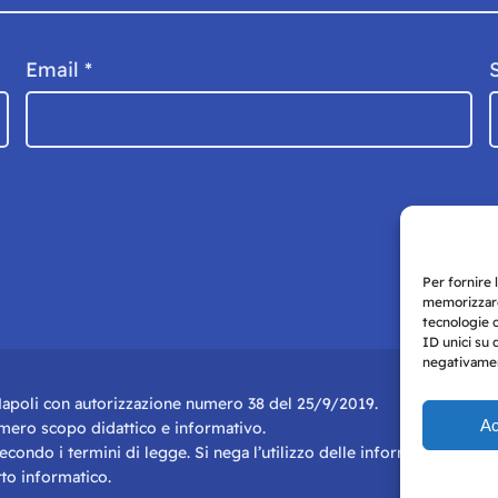
Email
*
Per fornire 
memorizzare
tecnologie 
ID unici su 
negativament
i Napoli con autorizzazione numero 38 del 25/9/2019.
Ac
r mero scopo didattico e informativo.
 secondo i termini di legge. Si nega l’utilizzo delle informazioni in q
to informatico.