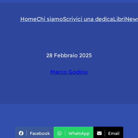
Home
Chi siamo
Scrivici una dedica
Libri
News
28 Febbraio 2025
Marco Godino
Facebook
WhatsApp
Email