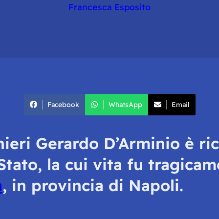
Francesca Esposito
Facebook
WhatsApp
Email
inieri Gerardo D’Arminio è r
tato, la cui vita fu tragicam
a
, in provincia di Napoli.