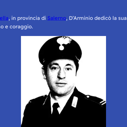
ella
, in provincia di
Salerno
, D’Arminio dedicò la sua 
no e coraggio.