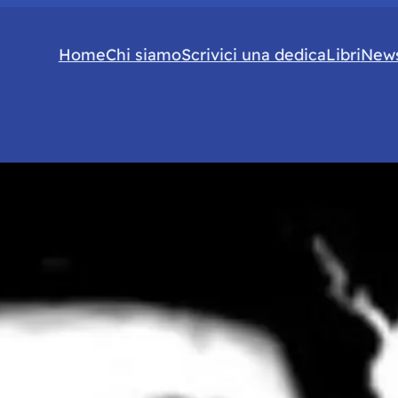
Home
Chi siamo
Scrivici una dedica
Libri
News