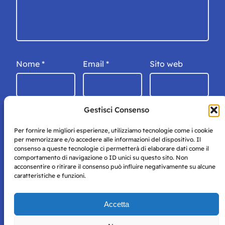
Nome
*
Email
*
Sito web
Gestisci Consenso
Per fornire le migliori esperienze, utilizziamo tecnologie come i cookie
per memorizzare e/o accedere alle informazioni del dispositivo. Il
consenso a queste tecnologie ci permetterà di elaborare dati come il
comportamento di navigazione o ID unici su questo sito. Non
acconsentire o ritirare il consenso può influire negativamente su alcune
caratteristiche e funzioni.
Storie di Napoli è una testata registrata presso il tribunale di
Accetta
Napoli con autorizzazione numero 38 del 25/9/2019.
Tutte le immagini e i contenuti su questo sito sono forniti