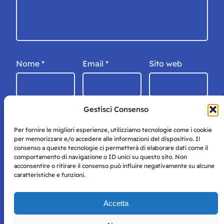
Nome
*
Email
*
Sito web
Gestisci Consenso
Per fornire le migliori esperienze, utilizziamo tecnologie come i cookie
per memorizzare e/o accedere alle informazioni del dispositivo. Il
consenso a queste tecnologie ci permetterà di elaborare dati come il
comportamento di navigazione o ID unici su questo sito. Non
acconsentire o ritirare il consenso può influire negativamente su alcune
caratteristiche e funzioni.
Storie di Napoli è una testata registrata presso il tribunale di
Accetta
Napoli con autorizzazione numero 38 del 25/9/2019.
Tutte le immagini e i contenuti su questo sito sono forniti