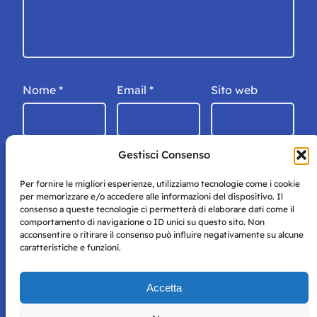
Nome
*
Email
*
Sito web
Gestisci Consenso
Per fornire le migliori esperienze, utilizziamo tecnologie come i cookie
per memorizzare e/o accedere alle informazioni del dispositivo. Il
consenso a queste tecnologie ci permetterà di elaborare dati come il
comportamento di navigazione o ID unici su questo sito. Non
acconsentire o ritirare il consenso può influire negativamente su alcune
caratteristiche e funzioni.
Storie di Napoli è una testata registrata presso il tribunale di
Accetta
Napoli con autorizzazione numero 38 del 25/9/2019.
Tutte le immagini e i contenuti su questo sito sono forniti