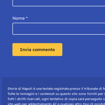
Nome
*
Storie di Napoli è una testata registrata presso il tribunale d
Tutte le immagini e i contenuti su questo sito sono forniti pe
Tutti i diritti riservati, ogni tentativo di copia sarà perseguito
sito web per addestramento AI e qualsiasi altro tipo di prodot