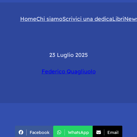
Home
Chi siamo
Scrivici una dedica
Libri
News
23 Luglio 2025
Federico Quagliuolo
Facebook
WhatsApp
Email