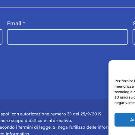
Email
*
Per fornire 
memorizzare
tecnologie 
ID unici su 
negativament
i Napoli con autorizzazione numero 38 del 25/9/2019.
Ac
r mero scopo didattico e informativo.
 secondo i termini di legge. Si nega l’utilizzo delle informazioni in q
to informatico.