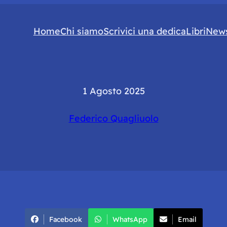
Home
Chi siamo
Scrivici una dedica
Libri
News
1 Agosto 2025
Federico Quagliuolo
Facebook
WhatsApp
Email