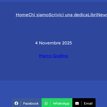
Home
Chi siamo
Scrivici una dedica
Libri
News
4 Novembre 2025
Marco Godino
Facebook
WhatsApp
Email