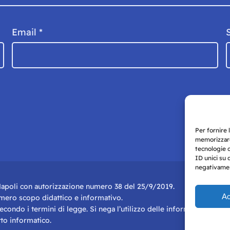
Email
*
Per fornire 
memorizzare
tecnologie 
ID unici su 
negativament
i Napoli con autorizzazione numero 38 del 25/9/2019.
Ac
r mero scopo didattico e informativo.
 secondo i termini di legge. Si nega l’utilizzo delle informazioni in q
to informatico.