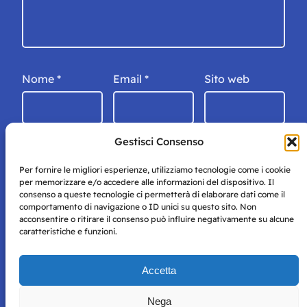
Nome
*
Email
*
Sito web
Gestisci Consenso
Per fornire le migliori esperienze, utilizziamo tecnologie come i cookie
per memorizzare e/o accedere alle informazioni del dispositivo. Il
consenso a queste tecnologie ci permetterà di elaborare dati come il
comportamento di navigazione o ID unici su questo sito. Non
acconsentire o ritirare il consenso può influire negativamente su alcune
caratteristiche e funzioni.
Storie di Napoli è una testata registrata presso il tribunale di
Accetta
Napoli con autorizzazione numero 38 del 25/9/2019.
Tutte le immagini e i contenuti su questo sito sono forniti
Nega
per mero scopo didattico e informativo.
Privacy