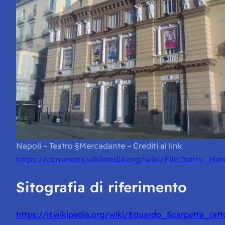
Napoli – Teatro §Mercadante – Crediti al link
https://commons.wikimedia.org/wiki/File:Teatro_Mer
Sitografia di riferimento
https://it.wikipedia.org/wiki/Eduardo_Scarpetta_(att