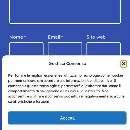
Nome
*
Email
*
Sito web
Gestisci Consenso
Per fornire le migliori esperienze, utilizziamo tecnologie come i cookie
per memorizzare e/o accedere alle informazioni del dispositivo. Il
consenso a queste tecnologie ci permetterà di elaborare dati come il
comportamento di navigazione o ID unici su questo sito. Non
acconsentire o ritirare il consenso può influire negativamente su alcune
caratteristiche e funzioni.
Storie di Napoli è una testata registrata presso il tribunale di
Accetta
Napoli con autorizzazione numero 38 del 25/9/2019.
Tutte le immagini e i contenuti su questo sito sono forniti