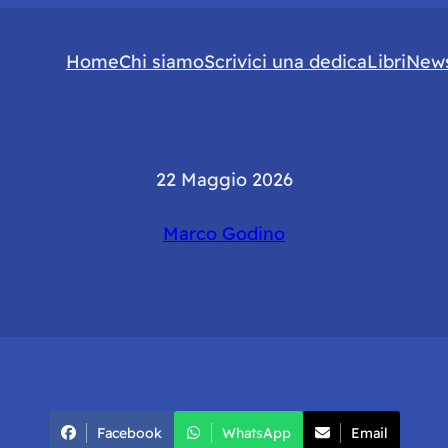
Home
Chi siamo
Scrivici una dedica
Libri
News
22 Maggio 2026
Marco Godino
Facebook
WhatsApp
Email