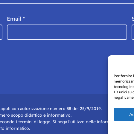
Email
*
Per fornire 
memorizzare
tecnologie 
ID unici su 
negativament
i Napoli con autorizzazione numero 38 del 25/9/2019.
Ac
r mero scopo didattico e informativo.
 secondo i termini di legge. Si nega l’utilizzo delle informazioni in q
to informatico.