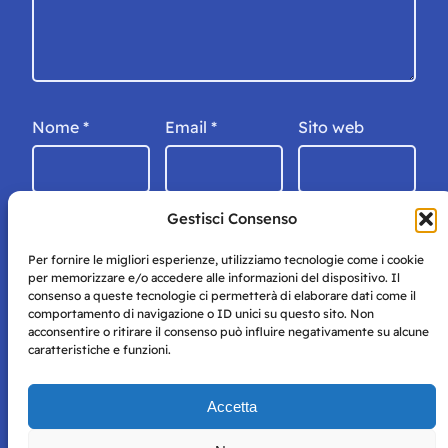
Nome
*
Email
*
Sito web
Gestisci Consenso
Per fornire le migliori esperienze, utilizziamo tecnologie come i cookie
per memorizzare e/o accedere alle informazioni del dispositivo. Il
consenso a queste tecnologie ci permetterà di elaborare dati come il
comportamento di navigazione o ID unici su questo sito. Non
acconsentire o ritirare il consenso può influire negativamente su alcune
caratteristiche e funzioni.
Storie di Napoli è una testata registrata presso il tribunale di
Accetta
Napoli con autorizzazione numero 38 del 25/9/2019.
Tutte le immagini e i contenuti su questo sito sono forniti