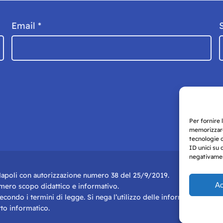
Email
*
Per fornire 
memorizzare
tecnologie 
ID unici su 
negativament
i Napoli con autorizzazione numero 38 del 25/9/2019.
Ac
r mero scopo didattico e informativo.
 secondo i termini di legge. Si nega l’utilizzo delle informazioni in q
to informatico.