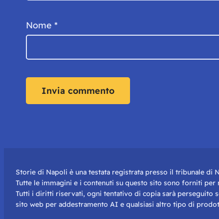
Nome
*
Storie di Napoli è una testata registrata presso il tribunale d
Tutte le immagini e i contenuti su questo sito sono forniti pe
Tutti i diritti riservati, ogni tentativo di copia sarà perseguito
sito web per addestramento AI e qualsiasi altro tipo di prodot