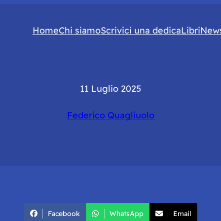
Home
Chi siamo
Scrivici una dedica
Libri
News
11 Luglio 2025
Federico Quagliuolo
Facebook
WhatsApp
Email