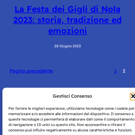
La Festa dei Gigli di Nola
2023: storia, tradizione ed
emozioni
28 Giugno 2023
Pagina precedente
1
2
Gestisci Consenso
Per fornire le migliori esperienze, utilizziamo tecnologie come i cookie per
Storie di Napoli è una testata registrata presso il tribunale di
memorizzare e/o accedere alle informazioni del dispositivo. Il consenso a
Napoli con autorizzazione numero 38 del 25/9/2019.
queste tecnologie ci permetterà di elaborare dati come il comportamento
Tutte le immagini e i contenuti su questo sito sono forniti
di navigazione o ID unici su questo sito. Non acconsentire o ritirare il
per mero scopo didattico e informativo.
Privacy
consenso può influire negativamente su alcune caratteristiche e funzioni.
Tutti i diritti riservati, ogni tentativo di copia sarà
Policy