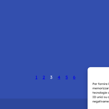
1
2
3
4
5
6
Per fornire 
memorizzare
tecnologie 
ID unici su 
negativament