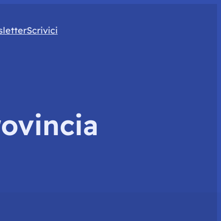
letter
Scrivici
rovincia