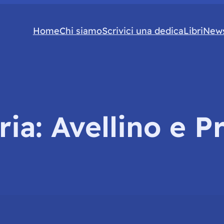
Home
Chi siamo
Scrivici una dedica
Libri
News
ria:
Avellino e P