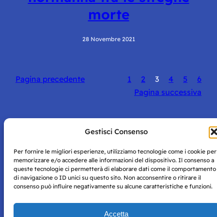
morte
28 Novembre 2021
Pagina precedente
1
2
3
4
5
6
Pagina successiva
Gestisci Consenso
Per fornire le migliori esperienze, utilizziamo tecnologie come i cookie per
Storie di Napoli è una testata registrata presso il tribunale di
memorizzare e/o accedere alle informazioni del dispositivo. Il consenso a
Napoli con autorizzazione numero 38 del 25/9/2019.
queste tecnologie ci permetterà di elaborare dati come il comportamento
Tutte le immagini e i contenuti su questo sito sono forniti
di navigazione o ID unici su questo sito. Non acconsentire o ritirare il
per mero scopo didattico e informativo.
Privacy
consenso può influire negativamente su alcune caratteristiche e funzioni.
Tutti i diritti riservati, ogni tentativo di copia sarà
Policy
perseguito secondo i termini di legge. Si nega l’utilizzo delle
informazioni in questo sito web per addestramento AI e
Accetta