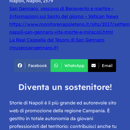
Napoli, Napoli, 1579
San Gennaro, vescovo di Benevento e martire –
Informazioni sul Santo del giorno – Vatican News
https://www.monitorenapoletano.it/sito/2017/sette
napoli-san-gennaro-vita-morte-e-miracoli.html
La Real Cappella del Tesoro di San Gennaro
(museosangennaro.it)
Facebook
WhatsApp
Email
Diventa un sostenitore!
Storie di Napoli è il più grande ed autorevole sito
web di promozione della regione Campania. È
gestito in totale autonomia da giovani
professionisti del territorio: contribuisci anche tu