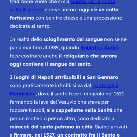
tradizione vuole che si sia
sciolto per la prima
volta il sangue
e dove ancora oggi
c’è un culto
fortissimo
con ben tre chiese e una processione
dedicata al santo.
In realtà dello
scioglimento del sangue
non se ne
parla mai fino al 1389, quando
Roberto d’Angiò
fece costruire anche
il reliquiario che ancora
oggi contiene il sangue del santo
.
I luoghi di Napoli attribuibili a San Gennaro
sono praticamente infiniti: si va dal
ponte della
Maddalena
, dove il santo fece il miracolo nel 1521
fermando la lava del Vesuvio che stava per
toccare Napoli, alle
cappellette nella Sanità
che,
per un motivo o per un altro, sono dedicate a
miracoli del santo patrono in città.
Siamo arrivati
a
firmare, nel 1527, un contratto fra il Santo e