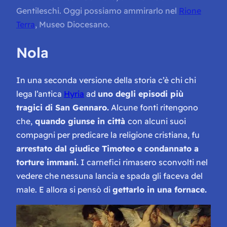
Gentileschi. Oggi possiamo ammirarlo nel
Rione
Terra
, Museo Diocesano.
Nola
In una seconda versione della storia c’è chi chi
lega l’antica
Hyria
ad
uno degli episodi più
tragici di San Gennaro.
Alcune fonti ritengono
che,
quando giunse in città
con alcuni suoi
compagni per predicare la religione cristiana, fu
arrestato dal giudice Timoteo e condannato a
torture immani.
I carnefici rimasero sconvolti nel
vedere che nessuna lancia e spada gli faceva del
male. E allora si pensò di
gettarlo in una fornace.