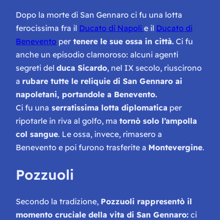
Dopo la morte di San Gennaro ci fu una lotta
ferocissima fra il
Ducato di Napoli
e il
Ducato di
Benevento
per
tenere le sue ossa in città.
Ci fu
anche un episodio clamoroso: alcuni agenti
segreti del
duca Sicardo
, nel IX secolo, riuscirono
a
rubare tutte le reliquie di San Gennaro ai
napoletani, portandole a Benevento.
Ci fu una
serratissima lotta diplomatica
per
ripotarle in riva al golfo, ma
tornò solo l’ampolla
col sangue
. Le ossa, invece, rimasero a
Benevento e poi furono trasferite a
Montevergine
.
Pozzuoli
Secondo la tradizione,
Pozzuoli rappresentò il
momento cruciale della vita di San Gennaro:
ci