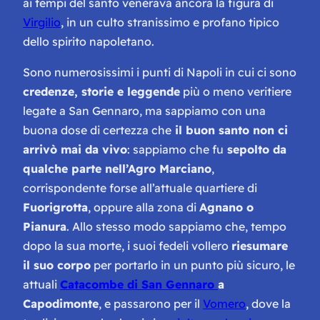
ai tempi del santo venerava ancora la figura di
Virgilio
, in un culto stranissimo e profano tipico
dello spirito napoletano.
Sono numerosissimi i punti di Napoli in cui ci sono
credenze, storie e leggende
più o meno veritiere
legate a San Gennaro, ma sappiamo con una
buona dose di certezza che
il buon santo non ci
arrivò mai da vivo
: sappiamo che fu
sepolto da
qualche parte nell’Agro Marciano
,
corrispondente forse all’attuale quartiere di
Fuorigrotta
, oppure alla zona di
Agnano o
Pianura
. Allo stesso modo sappiamo che, tempo
dopo la sua morte, i suoi fedeli vollero
riesumare
il suo corpo
per portarlo in un punto più sicuro, le
attuali
Catacombe di San Gennaro
a
Capodimonte
, e passarono per il
Vomero
, dove la