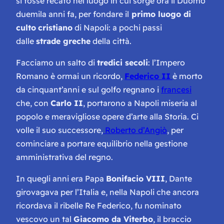
si fosse recato nel luogo in cui sorge ora il Duomo
duemila anni fa, per fondare il
primo luogo di
culto
cristiano
di Napoli: a pochi passi
dalle
strade greche
della città.
Facciamo un salto di
tredici secoli
: l’Impero
Romano è ormai un ricordo,
Federico II
è morto
da cinquant’anni e sul golfo regnano i
francesi
che, con
Carlo II
, portarono a Napoli miseria al
popolo e meravigliose opere d’arte alla Storia. Ci
volle il suo successore,
Roberto d’Angiò
, per
cominciare a portare equilibrio nella gestione
amministrativa del regno.
In quegli anni era Papa
Bonifacio VIII
, Dante
girovagava per l’Italia e, nella Napoli che ancora
ricordava il ribelle Re Federico, fu nominato
vescovo un tal
Giacomo da Viterbo
, il braccio