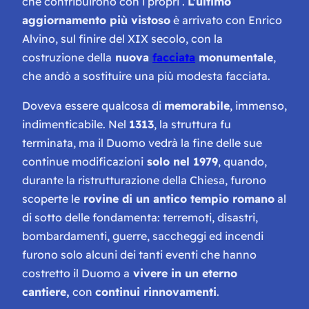
che contribuirono con i propri .
L’ultimo
aggiornamento più vistoso
è arrivato con Enrico
Alvino, sul finire del XIX secolo, con la
costruzione della
nuova
facciata
monumentale
,
che andò a sostituire una più modesta facciata.
Doveva essere qualcosa di
memorabile
, immenso,
indimenticabile. Nel
1313
, la struttura fu
terminata, ma il Duomo vedrà la fine delle sue
continue modificazioni
solo nel 1979
, quando,
durante la ristrutturazione della Chiesa, furono
scoperte le
rovine di un antico tempio romano
al
di sotto delle fondamenta: terremoti, disastri,
bombardamenti, guerre, saccheggi ed incendi
furono solo alcuni dei tanti eventi che hanno
costretto il Duomo a
vivere in un eterno
cantiere,
con
continui rinnovamenti
.