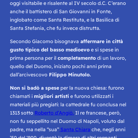
oggi visitabile e risalente al IV secolo d.C. C’erano
anche il battistero di San Giovanni in Fonte,
inglobato come Santa Restituta, e la Basilica di
Santa Stefania, che fu invece distrutta.
Secondo Giacomo bisognava
affermare in città
gusto tipico del basso medioevo
e si spese in
prima persona per il
completamento
di un lavoro,
quello del Duomo, iniziato pochi anni prima
dall’arcivescovo
Filippo Minutolo.
Non si badò a spese
per la nuova chiesa: furono
chiamati i
migliori artisti
e furono utilizzati i
materiali più pregiati: la cattedrale fu conclusa nel
1313 sotto
Roberto d’Angiò.
Il re francese, però,
non fu seppellito nel Duomo di Napoli, voluto dal
padre, ma nella “sua”
Santa Chiara
che, negli anni
’50 del ‘900, diventò la dimora di altri regnanti