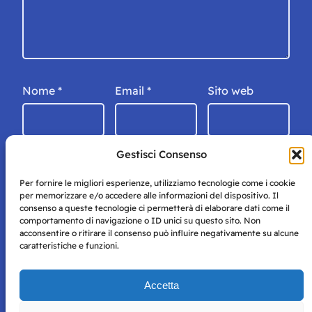
Nome
*
Email
*
Sito web
Gestisci Consenso
Per fornire le migliori esperienze, utilizziamo tecnologie come i cookie
per memorizzare e/o accedere alle informazioni del dispositivo. Il
consenso a queste tecnologie ci permetterà di elaborare dati come il
comportamento di navigazione o ID unici su questo sito. Non
acconsentire o ritirare il consenso può influire negativamente su alcune
caratteristiche e funzioni.
Storie di Napoli è una testata registrata presso il tribunale di
Accetta
Napoli con autorizzazione numero 38 del 25/9/2019.
Tutte le immagini e i contenuti su questo sito sono forniti