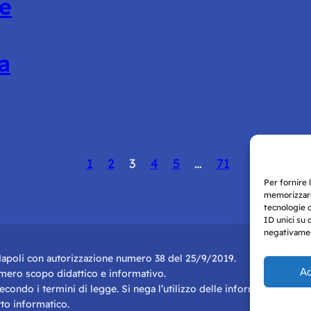
se
a
1
2
3
4
5
…
71
Per fornire 
memorizzare
tecnologie 
ID unici su 
negativament
i Napoli con autorizzazione numero 38 del 25/9/2019.
Ac
r mero scopo didattico e informativo.
 secondo i termini di legge. Si nega l’utilizzo delle informazioni in q
to informatico.