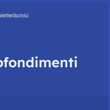
letter
Scrivici
ofondimenti