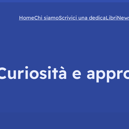
Home
Chi siamo
Scrivici una dedica
Libri
News
Curiosità e appr