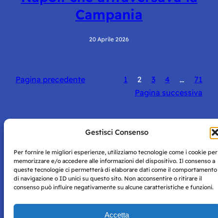
Campania
20 Aprile 2026
Pagina precedente
1
2
3
4
…
71
Pagina successiva
Gestisci Consenso
Per fornire le migliori esperienze, utilizziamo tecnologie come i cookie per
Storie di Napoli è una testata registrata presso il tribunale di
memorizzare e/o accedere alle informazioni del dispositivo. Il consenso a
Napoli con autorizzazione numero 38 del 25/9/2019.
queste tecnologie ci permetterà di elaborare dati come il comportamento
Tutte le immagini e i contenuti su questo sito sono forniti
di navigazione o ID unici su questo sito. Non acconsentire o ritirare il
per mero scopo didattico e informativo.
Privacy
consenso può influire negativamente su alcune caratteristiche e funzioni.
Tutti i diritti riservati, ogni tentativo di copia sarà
Policy
perseguito secondo i termini di legge. Si nega l’utilizzo delle
informazioni in questo sito web per addestramento AI e
Accetta