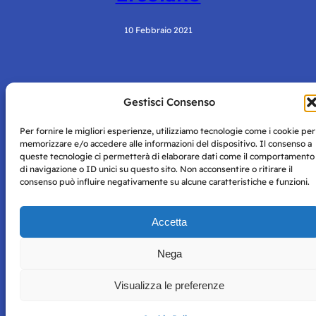
10 Febbraio 2021
Gestisci Consenso
Per fornire le migliori esperienze, utilizziamo tecnologie come i cookie per
memorizzare e/o accedere alle informazioni del dispositivo. Il consenso a
queste tecnologie ci permetterà di elaborare dati come il comportamento
Storie di Napoli è una testata registrata presso il tribunale di
di navigazione o ID unici su questo sito. Non acconsentire o ritirare il
Napoli con autorizzazione numero 38 del 25/9/2019.
consenso può influire negativamente su alcune caratteristiche e funzioni.
Tutte le immagini e i contenuti su questo sito sono forniti
per mero scopo didattico e informativo.
Privacy
Tutti i diritti riservati, ogni tentativo di copia sarà
Policy
Accetta
perseguito secondo i termini di legge. Si nega l’utilizzo delle
informazioni in questo sito web per addestramento AI e
Nega
qualsiasi altro tipo di prodotto informatico.
Visualizza le preferenze