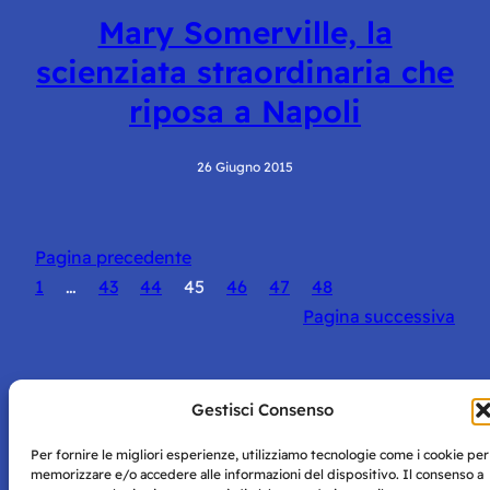
Mary Somerville, la
scienziata straordinaria che
riposa a Napoli
26 Giugno 2015
Pagina precedente
1
…
43
44
45
46
47
48
Pagina successiva
Gestisci Consenso
Per fornire le migliori esperienze, utilizziamo tecnologie come i cookie per
Storie di Napoli è una testata registrata presso il tribunale di
memorizzare e/o accedere alle informazioni del dispositivo. Il consenso a
Napoli con autorizzazione numero 38 del 25/9/2019.