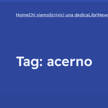
Home
Chi siamo
Scrivici una dedica
Libri
News
Tag:
acerno