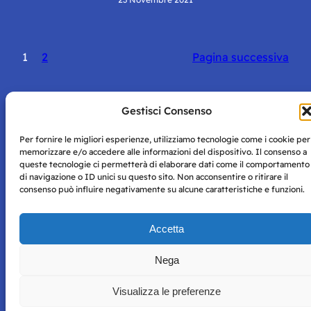
1
2
Pagina successiva
Gestisci Consenso
Per fornire le migliori esperienze, utilizziamo tecnologie come i cookie per
Storie di Napoli è una testata registrata presso il tribunale di
memorizzare e/o accedere alle informazioni del dispositivo. Il consenso a
Napoli con autorizzazione numero 38 del 25/9/2019.
queste tecnologie ci permetterà di elaborare dati come il comportamento
Tutte le immagini e i contenuti su questo sito sono forniti
di navigazione o ID unici su questo sito. Non acconsentire o ritirare il
per mero scopo didattico e informativo.
Privacy
consenso può influire negativamente su alcune caratteristiche e funzioni.
Tutti i diritti riservati, ogni tentativo di copia sarà
Policy
perseguito secondo i termini di legge. Si nega l’utilizzo delle
informazioni in questo sito web per addestramento AI e
Accetta
qualsiasi altro tipo di prodotto informatico.
Nega
Visualizza le preferenze